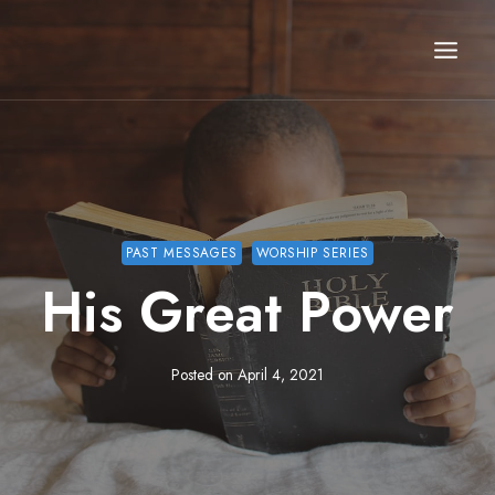
Skip
to
content
PAST MESSAGES
WORSHIP SERIES
His Great Power
Posted on
April 4, 2021