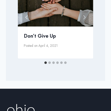
Don’t Give Up
Posted on
April 4, 2021
P